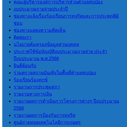
คณะผู้บริหารองค์การบริหารส่วนตำบลสบป่อง
การปฏิบัติงาน
งบประมาณรายจ่ายประจำปี
คู่มือหรือ
ช่องทางแจ้งเรื่องร้องเรียนการทุจริตและการประพฤติมิ
มาตรฐานการ
ชอบ
ปฏิบัติงาน
ช่องทางแสดงความคิดเห็น
การให้บริการ
ติดต่อเรา
คู่มือหรือ
นโยบายคุ้มครองข้อมูลส่วนบุคคล
มาตรฐานการ
ประกาศใช้ข้อบัญญัติงบประมาณรายจ่าย ประจำ
ให้บริการ
ปีงบประมาณ พ.ศ.2566
ข้อมูลเชิงสถิติ
ยินดีต้อนรับ
การให้บริการ
ร่วมตรวจสถานบันเทิงในพื้นที่ตำบลสบป่อง
รายงานผลการ
ร้องเรียนร้องทุกข์
สำรวจความพึง
รายงานการประชุมสภา
พอใจการให้
รายงานทางการเงิน
บริการ
รายงานผลการดำเนินการโครงการต่างๆ ปีงบประมาณ
E-Service
2568
9.3 การจัดซื้อจัดจ้าง
รายงานผลการป้องกันการทุจริต
ศูนย์ถ่ายทอดเทคโนโลยีการเกษตร
การจัดซื้อจัดจ้างหรือ