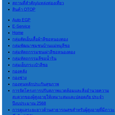
อปท. (ITA) 2566
สถานที่สําคัญ/แหล่งท่องเที่ยว
สินค้า OTOP
9.1 ข้อมูลพื้นฐาน
Auto EGP
E-Service
ข้อมูลพื้นฐาน
Home
โครงสร้าง
กลุ่มตัดเย็บเสื้อผ้าลีซอหนองตอง
หน่วยงาน
กลุ่มพัฒนาชุมชนบ้านแม่หมูลีซอ
ข้อมูลผู้บริหาร
กลุ่มหัตถกรรมชนเผ่าลีซอหนองตอง
อำนาจหน้าที่
กลุ่มหัตถกรรมลีซอน้ำริน
แผนยุทธศาสตร์
กลุ่มเย็บกระเป๋าลีซอ
หรือแผนพัฒนา
กองคลัง
หน่วยงาน
กองช่าง
ข้อมูลการติดต่อ
กองทุนหลักประกันสุขภาพ
กฏหมายที่
การจัดโครงการปรับสภาพแวดล้อมและสิ่งอำนวยความ
เกี่ยวข้อง
สะดวกของผู้สูงอายุให้เหมาะสมและปลอดภัย ประจำ
การประชาสัมพันธ์
ปีงบประมาณ 2568
ข่าว
การดูแลระยะยาวด้านสาธารณสุขสำหรับผู้สูงอายุที่มีภาวะ
ประชาสัมพันธ์