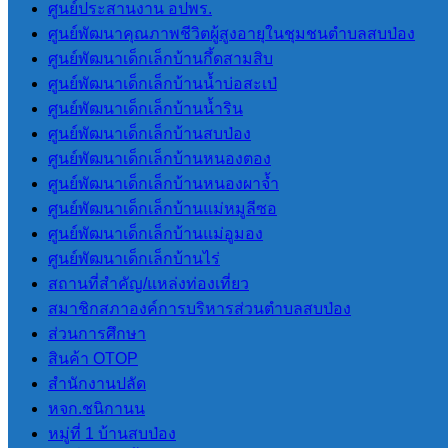
ศูนย์ประสานงาน อปพร.
แผนการใช้จ่าย
ศูนย์พัฒนาคุณภาพชีวิตผู้สูงอายุในชุมชนตำบลสบป่อง
งบประมาณ
ศูนย์พัฒนาเด็กเล็กบ้านกึ้ดสามสิบ
ประจำปี
ศูนย์พัฒนาเด็กเล็กบ้านน้ำบ่อสะเป่
รายงานการ
ศูนย์พัฒนาเด็กเล็กบ้านน้ำริน
กำกับติดตาม
ศูนย์พัฒนาเด็กเล็กบ้านสบป่อง
การใช้จ่ายงบ
ศูนย์พัฒนาเด็กเล็กบ้านหนองตอง
ประมาณประจำ
ศูนย์พัฒนาเด็กเล็กบ้านหนองผาจ้ำ
ปี รอบ 6 เดือน
ศูนย์พัฒนาเด็กเล็กบ้านแม่หมูลีซอ
รายงานผลการ
ศูนย์พัฒนาเด็กเล็กบ้านแม่อูมอง
ใช้จ่ายงบ
ศูนย์พัฒนาเด็กเล็กบ้านไร่
ประมาณประจำ
สถานที่สําคัญ/แหล่งท่องเที่ยว
ปี
สมาชิกสภาองค์การบริหารส่วนตําบลสบป่อง
การจัดซื้อจัดจ้างหรือ
ส่วนการศึกษา
การจัดหาพัสดุ
สินค้า OTOP
แผนการจัดซื้อ
สํานักงานปลัด
จัดจ้างหรือ
หจก.ชนิกานน
แผนการจัดหา
หมู่ที่ 1 บ้านสบป่อง