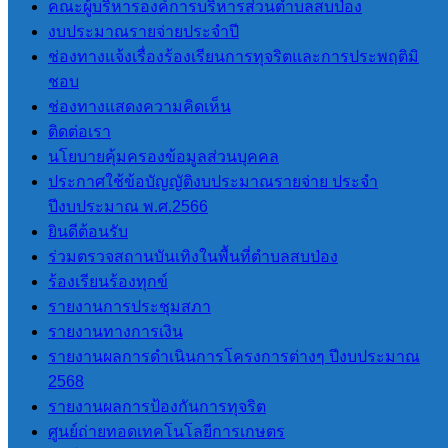
คณะผู้บริหารองค์การบริหารส่วนตำบลสบป่อง
มาตรฐานการ
งบประมาณรายจ่ายประจำปี
ปฏิบัติงาน
ช่องทางแจ้งเรื่องร้องเรียนการทุจริตและการประพฤติมิ
การให้บริการ
ชอบ
คู่มือหรือ
ช่องทางแสดงความคิดเห็น
มาตรฐานการ
ติดต่อเรา
ให้บริการ
นโยบายคุ้มครองข้อมูลส่วนบุคคล
ข้อมูลเชิงสถิติ
ประกาศใช้ข้อบัญญัติงบประมาณรายจ่าย ประจำ
การให้บริการ
ปีงบประมาณ พ.ศ.2566
รายงานผลการ
ยินดีต้อนรับ
สำรวจความพึง
ร่วมตรวจสถานบันเทิงในพื้นที่ตำบลสบป่อง
พอใจการให้
ร้องเรียนร้องทุกข์
บริการ
รายงานการประชุมสภา
E-Service
รายงานทางการเงิน
9.3 การบริหารเงินงบ
รายงานผลการดำเนินการโครงการต่างๆ ปีงบประมาณ
ประมาณ
2568
รายงานผลการป้องกันการทุจริต
แผนการใช้จ่ายงบ
ศูนย์ถ่ายทอดเทคโนโลยีการเกษตร
ประมาณประจำปี