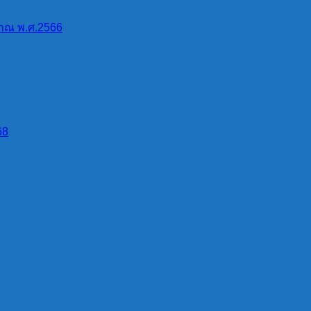
าณ พ.ศ.2566
68