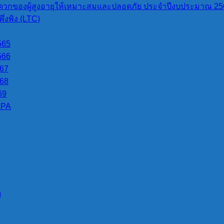
วกของผู้สูงอายุให้เหมาะสมและปลอดภัย ประจำปีงบประมาณ 25
งร้องเรียน มีหน้าที่เก็บรักษาข้อมูล ข้อร้องเรียนและเอกสาร หลักฐานข
่งพิง (LTC)
าที่ที่กฎหมายกำหนด
565
566
567
568
69
LPA
บ