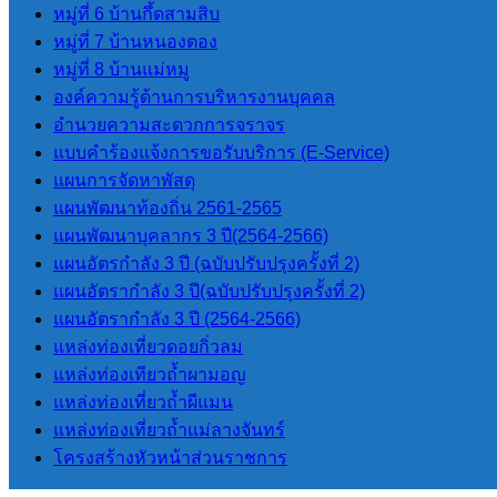
หมู่ที่ 6 บ้านกึ้ดสามสิบ
หมู่ที่ 7 บ้านหนองตอง
รายงานต่างๆ
หมู่ที่ 8 บ้านแม่หมู
องค์ความรู้ด้านการบริหารงานบุคคล
รายงานทางการเงิน
อำนวยความสะดวกการจราจร
รายงานการประชุมสภา
แบบคำร้องแจ้งการขอรับบริการ (E-Service)
งบประมาณรายจ่ายประจำปี
แผนการจัดหาพัสดุ
รายงานผลการดำเนินการโครงการ
แผนพัฒนาท้องถิ่น 2561-2565
ต่างๆ ปีงบประมาณ 2568
แผนพัฒนาบุคลากร 3 ปี(2564-2566)
รายงานผลการป้องกันการทุจริต
แผนอัตรกำลัง 3 ปี (ฉบับปรับปรุงครั้งที่ 2)
แผนอัตรากำลัง 3 ปี(ฉบับปรับปรุงครั้งที่ 2)
แผนอัตรากําลัง 3 ปี (2564-2566)
การจัดซื้อจัดจ้าง
แหล่งท่องเที่ยวดอยกิ่วลม
แหล่งท่องเทียวถ้ำผามอญ
แผนการจัดซื้อจัดจ้าง
แหล่งท่องเที่ยวถ้ำผีแมน
ประกาศราคากลาง
แหล่งท่องเที่ยวถ้ำแม่ลางจันทร์
ร่างเอกสารประกวดราคา (e-Bidding)
โครงสร้างหัวหน้าส่วนราชการ
และร่างเอกสารซื้อหรือจ้างด้วยวิธี