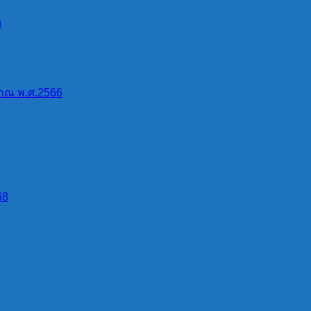
บ
าณ พ.ศ.2566
68