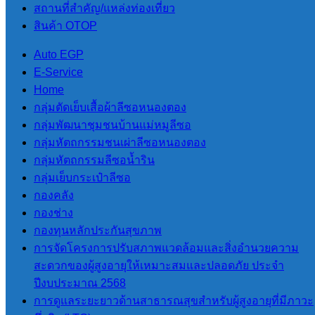
สถานที่สําคัญ/แหล่งท่องเที่ยว
การฉีดล้างสนาม
สินค้า OTOP
บาส
Auto EGP
E-Service
Home
ข่าวสารและกิจกรรม
,
กลุ่มตัดเย็บเสื้อผ้าลีซอหนองตอง
อบต.สบป่อง
กลุ่มพัฒนาชุมชนบ้านแม่หมูลีซอ
เมื่อวันที่ 16 พฤษภาคม
กลุ่มหัตถกรรมชนเผ่าลีซอหนองตอง
2568 เวลา 15:00 น. โรง
กลุ่มหัตถกรรมลีซอน้ำริน
พยาบาลปางมะผ้า ขอความ
กลุ่มเย็บกระเป๋าลีซอ
อนุเคราะห์ดำเนินการฉีด
กองคลัง
ล้างสนามบาส และ นาย
กองช่าง
สุริยัน ปัญญา นายกองค์การ
กองทุนหลักประกันสุขภาพ
บริหารส่วนตำบลสบป่อง ได้
การจัดโครงการปรับสภาพแวดล้อมและสิ่งอำนวยความ
มอบหมายให้งานป้องกัน
สะดวกของผู้สูงอายุให้เหมาะสมและปลอดภัย ประจำ
และบรรเทาสาธารณภัย
ปีงบประมาณ 2568
ดำเนินการเป็นที่เรียบร้อย
การดูแลระยะยาวด้านสาธารณสุขสำหรับผู้สูงอายุที่มีภาวะ