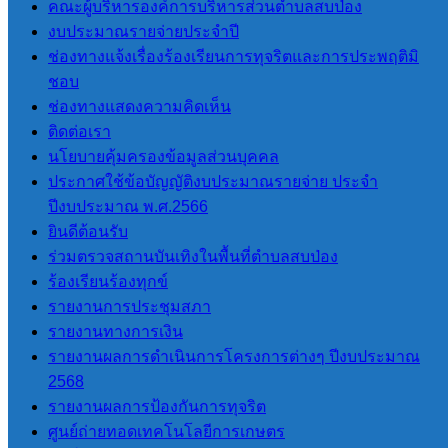
คณะผู้บริหารองค์การบริหารส่วนตำบลสบป่อง
ข้อมูลทั่วไป
งบประมาณรายจ่ายประจำปี
ประวัติองค์การบริหารส่วนตำบลสบ
ช่องทางแจ้งเรื่องร้องเรียนการทุจริตและการประพฤติมิ
ป่อง
ชอบ
วิสัยทัศน์การพัฒนา
ช่องทางแสดงความคิดเห็น
อำนาจหน้าที่
ติดต่อเรา
ติดต่อเรา
นโยบายคุ้มครองข้อมูลส่วนบุคคล
ประกาศใช้ข้อบัญญัติงบประมาณรายจ่าย ประจำ
หน่วยตรวจสอบภายใน
ปีงบประมาณ พ.ศ.2566
ยินดีต้อนรับ
การโอนงบประมาณรายจ่าย
ร่วมตรวจสถานบันเทิงในพื้นที่ตำบลสบป่อง
การติดตามประเมินผลระบบการ
ร้องเรียนร้องทุกข์
ควบคุมภายใน
รายงานการประชุมสภา
รายงานทางการเงิน
ITA
รายงานผลการดำเนินการโครงการต่างๆ ปีงบประมาณ
2568
รายงานผลการป้องกันการทุจริต
การประเมินคุณธรรมและ ความ
ศูนย์ถ่ายทอดเทคโนโลยีการเกษตร
โปร่งใสของ อปท. (ITA) 2565