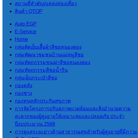
สถานที่สําคัญ/แหล่งท่องเที่ยว
โรงเรียนอนุบาล
สินค้า OTOP
ปางมะผ้าและ
Auto EGP
E-Service
บริเวณหน้าศูนย์
Home
พัฒนาเด็กเล็กบ้าน
กลุ่มตัดเย็บเสื้อผ้าลีซอหนองตอง
กลุ่มพัฒนาชุมชนบ้านแม่หมูลีซอ
สบป่อง
กลุ่มหัตถกรรมชนเผ่าลีซอหนองตอง
กลุ่มหัตถกรรมลีซอน้ำริน
ข่าวสารและกิจกรรม
,
กลุ่มเย็บกระเป๋าลีซอ
อบต.สบป่อง
กองคลัง
กองช่าง
เมื่อวันที่ 11 กันยายน 2568
กองทุนหลักประกันสุขภาพ
เวลา 15.30 น.
การจัดโครงการปรับสภาพแวดล้อมและสิ่งอำนวยความ
นายสุริยัน ปัญญา นายก
สะดวกของผู้สูงอายุให้เหมาะสมและปลอดภัย ประจำ
องค์การบริหารส่วนตำบล
ปีงบประมาณ 2568
สบป่องมอบหมายให้
การดูแลระยะยาวด้านสาธารณสุขสำหรับผู้สูงอายุที่มีภาวะ
บุคลากรฝ่ายงานป้องกันและ