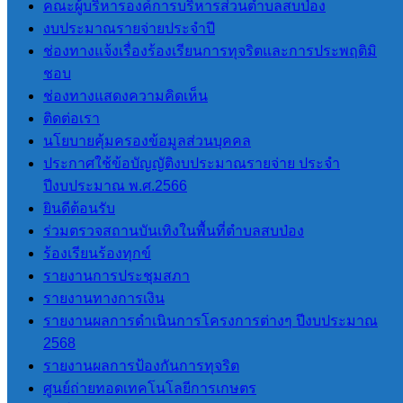
คณะผู้บริหารองค์การบริหารส่วนตำบลสบป่อง
งบประมาณรายจ่ายประจำปี
นายโอฬาร ปาริฉัตรพงศ์
ช่องทางแจ้งเรื่องร้องเรียนการทุจริตและการประพฤติมิ
นายกองค์การบริหารส่วนตำบลสบป่อง
ชอบ
โทร 080-034-6787
ช่องทางแสดงความคิดเห็น
ติดต่อเรา
นโยบายคุ้มครองข้อมูลส่วนบุคคล
เมนูหลัก
ประกาศใช้ข้อบัญญัติงบประมาณรายจ่าย ประจำ
ปีงบประมาณ พ.ศ.2566
หน้าแรก
ยินดีต้อนรับ
ข้อมูลทั่วไป
ร่วมตรวจสถานบันเทิงในพื้นที่ตำบลสบป่อง
ประวัติองค์การบริหารส่วนตำบลสบ
ร้องเรียนร้องทุกข์
ป่อง
รายงานการประชุมสภา
วิสัยทัศน์การพัฒนา
รายงานทางการเงิน
อำนาจหน้าที่
รายงานผลการดำเนินการโครงการต่างๆ ปีงบประมาณ
ติดต่อเรา
2568
รายงานผลการป้องกันการทุจริต
ศูนย์ถ่ายทอดเทคโนโลยีการเกษตร
หน่วยตรวจสอบภายใน