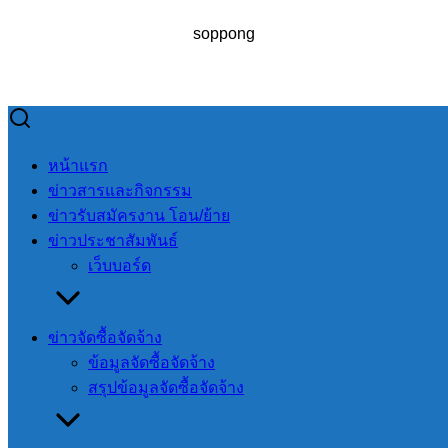
soppong
Skip
to
Search
Search
หน้าแรก
content
for:
ข่าวสารและกิจกรรม
ข่าวรับสมัครงาน โอน/ย้าย
ข่าวประชาสัมพันธ์
เว็บบอร์ด
อำนวยความสะดวกการจราจร บริเวณหน้าโรงเรียนอนุบาลปาง
มะผ้าและบริเวณหน้าศูนย์พัฒนาเด็กเล็กบ้านสบป่อง
ข่าวจัดซื้อจัดจ้าง
ข้อมูลจัดซื้อจัดจ้าง
อำนวยความ
สรุปข้อมูลจัดซื้อจัดจ้าง
สะดวกการจราจร
บริเวณหน้า