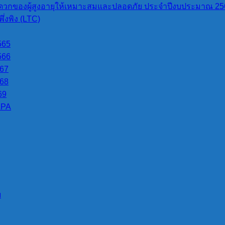
วกของผู้สูงอายุให้เหมาะสมและปลอดภัย ประจำปีงบประมาณ 25
่งพิง (LTC)
565
566
esign by i-designweb.com
ผู้ดูแลเว็บ
567
568
69
LPA
บ