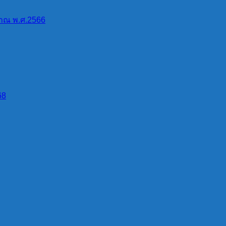
าณ พ.ศ.2566
68