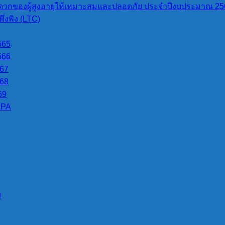
วกของผู้สูงอายุให้เหมาะสมและปลอดภัย ประจำปีงบประมาณ 25
่งพิง (LTC)
esign by i-designweb.com
ผู้ดูแลเว็บ
565
566
567
568
69
LPA
บ