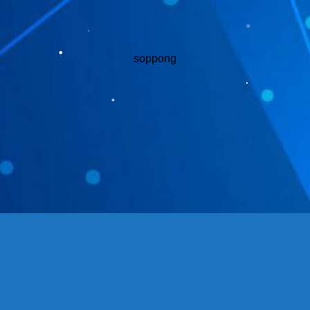
soppong