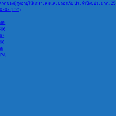
วกของผู้สูงอายุให้เหมาะสมและปลอดภัย ประจำปีงบประมาณ 25
่งพิง (LTC)
565
566
567
568
69
LPA
บ