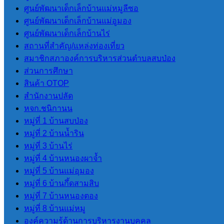
โปร่งใสของ อปท. (ITA) 2569
ศูนย์พัฒนาเด็กเล็กบ้านแม่หมูลีซอ
ศูนย์พัฒนาเด็กเล็กบ้านแม่อูมอง
ศูนย์พัฒนาเด็กเล็กบ้านไร่
LPA
สถานที่สําคัญ/แหล่งท่องเที่ยว
สมาชิกสภาองค์การบริหารส่วนตําบลสบป่อง
การประเมินประสิทธิภาพขององค์กร
ส่วนการศึกษา
ปกครองส่วนท้องถิ่น LPA
สินค้า OTOP
สํานักงานปลัด
หจก.ชนิกานน
แผนพัฒนา
หมู่ที่ 1 บ้านสบป่อง
หมู่ที่ 2 บ้านน้ำริน
แผนยุทธศาสตร์การพัฒนา
หมู่ที่ 3 บ้านไร่
แผนพัฒนาบุคลากร 3 ปี(2564-2566)
หมู่ที่ 4 บ้านหนองผาจ้ำ
แผนอัตรากําลัง 3 ปี (2564-2566)
หมู่ที่ 5 บ้านแม่อุมอง
ข้อบัญญัติงบประมาณรายจ่ายประจำปี
หมู่ที่ 6 บ้านกึ้ดสามสิบ
แผนการดําเนินการ
หมู่ที่ 7 บ้านหนองตอง
แผนการจัดหาพัสดุ
หมู่ที่ 8 บ้านแม่หมู
องค์ความรู้ด้านการบริหารงานบุคคล