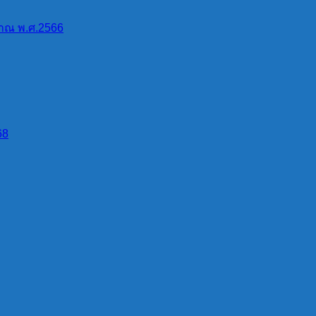
าณ พ.ศ.2566
68