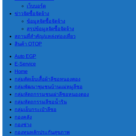
เว็บบอร์ด
ลงพื้นที่ตรวจร้านอาหารในพื้นที่ตำบลสบป่อง
ข่าวจัดซื้อจัดจ้าง
ข้อมูลจัดซื้อจัดจ้าง
ลงพื้นที่ตรวจร้านอาหารในพื้นที่ตำบลสบป่อ
สรุปข้อมูลจัดซื้อจัดจ้าง
สถานที่สําคัญ/แหล่งท่องเที่ยว
สินค้า OTOP
ข่าวสารและกิจกรรม
,
อบต.สบป่อง
Auto EGP
เมื่อวันที่ 1 สิงหาคม 2568
E-Service
นายสุริยัน ปัญญา นายกองค์การบริหารส่วนตำบลสบป่อง มอบหมาย
Home
สาธารณสุขจังหวัดแม่ฮ่องสอน และ โรงพยาบาลปางมะผ้า
กลุ่มตัดเย็บเสื้อผ้าลีซอหนองตอง
กลุ่มพัฒนาชุมชนบ้านแม่หมูลีซอ
กลุ่มหัตถกรรมชนเผ่าลีซอหนองตอง
กลุ่มหัตถกรรมลีซอน้ำริน
กลุ่มเย็บกระเป๋าลีซอ
กองคลัง
กองช่าง
กองทุนหลักประกันสุขภาพ