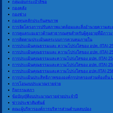
กลุ่มเย็บกระเป๋าลีซอ
ปลูกและอยู่อาศัย เนื่องจากเป็นพื้นที่ราบกว้างและอยู่ใกล้แหล่งน้ำ
กองคลัง
กองช่าง
กลุ่มคนกลุ่มแรกที่เข้ามายังบริเวณนี้คือ กลุ่มของนายตั๋น ให
กองทุนหลักประกันสุขภาพ
ทุ่งโป่ง อำเภอปาย เข้ามาตั้งบ้านเรื่อนและบุกเบิกที่ทำกิน ไร่ นา ส
การจัดโครงการปรับสภาพแวดล้อมและสิ่งอำนวยความสะด
ในปีเดียวกันนี้ สถานีตำรวจภูธรได้เข้ามาตั้งสถานีตำรวจที
การดูแลระยะยาวด้านสาธารณสุขสำหรับผู้สูงอายุที่มีภาวะพึ
และตั้งชื่อว่า “สถานีตำรวจภูธรตำบลปางมะผ้า”
การติดตามประเมินผลระบบการควบคุมภายใน
การประเมินคุณธรรมและ ความโปร่งใสของ อปท. (ITA) 2
คำว่า
“ปางมะผ้า”
เป็นภาษาไทยใหญ่ (ไต) คำว่า
“ปาง”
หมายถึ
การประเมินคุณธรรมและ ความโปร่งใสของ อปท. (ITA) 2
แรมที่มีต้นมะนาวอยู่”
การประเมินคุณธรรมและความโปร่งใสของ อปท. (ITA) 2
การประเมินคุณธรรมและความโปร่งใสของ อปท. (ITA) 2
ในปี พ.ศ. ๒๕๐๙ มีชาวบ้านจากบ้านแม่เย็น, บ้านแม่ฮี้ อำเภอ
การประเมินคุณธรรมและความโปร่งใสของ อปท.(ITA) 25
ได้อพยพเข้ามาตั้งบ้านเรือน และบุกเบิกที่ทำกิน ไร่ นา สวน และเลี
การประเมินประสิทธิภาพขององค์กรปกครองส่วนท้องถิ่น 
ในระหว่างนั้น ชาวบ้านสบป่อง ชาวบ้านปากไม้แดง รวมทังชาวเขาเ
การโอนงบประมาณรายจ่าย
น้ำริน(เผ่าลีซู) ต่างก็ต้องเดินทางไปหาซื้อเครื่องอุปโภค-บริโภ
กิจกรรมสภา
สัมภาระต่างๆ ก็ต้องใช้วัว ม้า หรือแบกหามด้วยคนเป็นส่วนใหญ่
ข้อบัญญัติงบประมาณรายจ่ายประจำปี
ข่าวประชาสัมพันธ์
ต่อมาครอบครัวของนายติ๊บ นวนคำ พร้อมญาติพี่น้อง ก็ต้องย้ายออ
คณะผู้บริหารองค์การบริหารส่วนตำบลสบป่อง
เด่นผา)