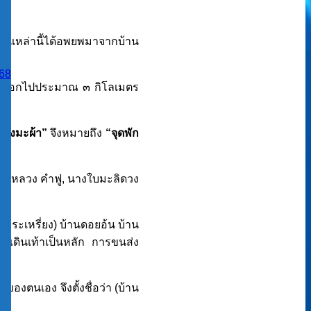
มคนเหล่านี้ได้อพยพมาจากบ้าน
68
ห่างออกไปประมาณ ๓ กิโลเมตร
างมะผ้า”
จึงหมายถึง
“จุดพัก
จายหลวง คำฟู, นางใบมะลิดวง
กระเหรี่ยง) บ้านดอยอ้น บ้าน
การเดินเท้าเป็นหลัก การขนส่ง
งตนเอง จึงตั้งชื่อว่า (บ้าน