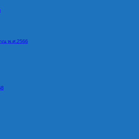
ี่บ้านสบป่องเนื่องจากที่บ้านปางมะผ้าเป็นบริเวณพื้นที่ลุ่มต่ำ
บ
 ครอบครัวของ จสต.อินสอน ทาคำมา , จสต.ผิน นากน้อย ฯลฯ
ยการริเริ่มของ นายอ่อง อินนุ่ม และเพื่อน โดยนำเงินของตนเอง
นประมาณ ๕๐๐-๗๐๐ บาท เป็นค่าวัสดุอุปกรณ์ในการก่อสร้าง ซึ่งช
าณ พ.ศ.2566
ทานป่าไม้ในพื้นที่ได้นำคนและช้าง เข้ามาตัดไม้และชักลากเพื
อยู่ที่บ้านสบป่องเนื่องจากมีวัดและโรงเรียน สะดวกต่อการทำ
68
 ทั้งชาวบ้าน และส่วนราชการ รัฐวิสาหกิจ เป็นเหตุให้ชุมชนขยายพื