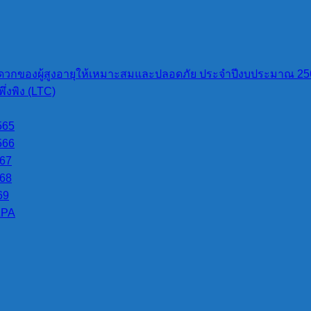
ม่ฟู, นายชื่น สุรินทร์,นายหวานตี๊,นายินตา และนายจองจาย กลุ่
วน และเลี้ยงสัตว์
วกของผู้สูงอายุให้เหมาะสมและปลอดภัย ประจำปีงบประมาณ 25
่บ้านปางมะผ้า ซึ่งอยู่ทางทิศตะวันตกเฉียงใต้ของบ้านสบป่อง 
่งพิง (LTC)
565
ง
“จุดพักแรม”
คำว่า
“มะผ้า”
แปลว่า
“มะนาว”
ความหมายของ
“ป
566
567
568
ปาย ซึ่งประกอบด้วยครอบครัวายติ๊บ นวนคำ, นายหลู่ คำฟู, นาย
69
้ยงสัตว์ ที่บริเวณ “ปากไม้แดง”
LPA
ผ่าต่างๆ ที่อาศัยอยู่บริเวณใกล้เคียง อาทิ บ้านเมืองแพม(เผ่า
ค ที่อำเภอปายซึ่งใกล้ที่สุด การเดินทางสัญจรในช่วงนั้นต้องอาศัย
เพราะถนนยังไม่มี
กจากบ้านปากไม้แดงมาอยู่ที่เด่นผา เนื่องจากอยู่ใกล้ที่ทำกินขอ