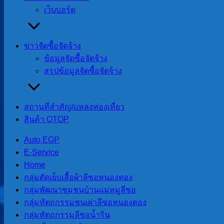
เว็บบอร์ด
ประวัติองค์การบริหารส่วนตำบลสบป่อง
ข่าวจัดซื้อจัดจ้าง
ประวัติองค์การบริหารส่วนตำบลสบป่อง
ข้อมูลจัดซื้อจัดจ้าง
สรุปข้อมูลจัดซื้อจัดจ้าง
อบต.สบป่อง
สภาตำบลสบป่องได้จัดตั้งเป็นองค์การบริหารส่วนตำบลสบป่องต
สถานที่สําคัญ/แหล่งท่องเที่ยว
๒๕๓๙ (หน้า ๑๙๕ เล่ม ๑๑๓ ตอนพิเศษ ๕๒ ง ราชกิจจานุเบก
สินค้า OTOP
บริหารส่วนตำบลขนาดกลาง เมื่อปี พ.ศ. ๒๕๕๑
Auto EGP
ประวิติของตำบลสบป่อง
E-Service
Home
หมู่บ้านสบป่อง เป็นหมู่บ้านของชนเผ่าพื้นเมืองภาคเหนือห
กลุ่มตัดเย็บเสื้อผ้าลีซอหนองตอง
บริเวณที่มีป่าไม้สมบูรณ์มาก ไม่มีบ้านเรือน หรือผู้คนอาศัยอย
กลุ่มพัฒนาชุมชนบ้านแม่หมูลีซอ
เดินเท้า(เป็นเส้นทางเดียวที่ใช้สัญจร)
กลุ่มหัตถกรรมชนเผ่าลีซอหนองตอง
กลุ่มหัตถกรรมลีซอน้ำริน
ต่อมาในปี พ.ศ. ๒๕๐๐ ได้มีชาวบ้านจากอำเภอปายเดินทางเข้าม