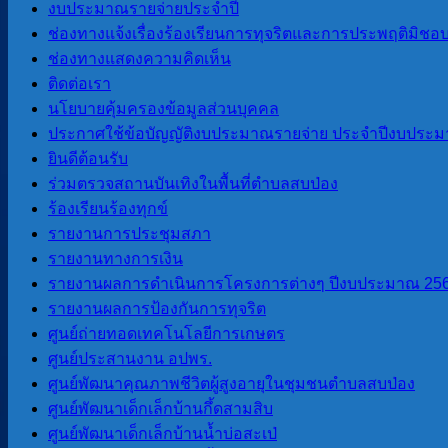
งบประมาณรายจ่ายประจำปี
ปี พ.ศ. ๒๕๑๒ สถานีตำรวจภูธรปางมะผ้า ได้ย้ายเข้สมาตั้งสถานีท
ช่องทางแจ้งเรื่องร้องเรียนการทุจริตและการประพฤติมิชอ
ตำรวจและครอบครัวก็ต้องย้ายเข้ามาอยู่ที่บ้านสบป่องด้วย คือ
ช่องทางแสดงความคิดเห็น
ติดต่อเรา
ปี พ.ศ ๒๕๑๗ วันที่ ๕ ธันวาคม ได้ทำการก่อสร้าง “วัด”ขึ้นโด
นโยบายคุ้มครองข้อมูลส่วนบุคคล
ตั้งองค์ผ้าป่า และขอรับบริจาคสบทบจากชาวบ้าน รวบรวมได้เงิ
ประกาศใช้ข้อบัญญัติงบประมาณรายจ่าย ประจำปีงบประม
อย่างดี จนเสร็จแล้ว โดยมีจ่าสีมุ่ย เป็นสล่า (นายช่าง)
ยินดีต้อนรับ
ร่วมตรวจสถานบันเทิงในพื้นที่ตำบลสบป่อง
ในปีเดียวกัน ทางกรมป่าไม้ โดยอุตสาหกรรมป่าไม้ ได้รับสัมป
ร้องเรียนร้องทุกข์
ตัดถนนจากอำเภอปายเข้ามาถึงบ้านสบป่อง
รายงานการประชุมสภา
ปี พ.ศ.๒๕๑๙ ชาวบ้านปากไม้แดง และบ้านเด่นผาได้ย้ายเข้ามา
รายงานทางการเงิน
เรียนหนังสือ
รายงานผลการดำเนินการโครงการต่างๆ ปีงบประมาณ 25
รายงานผลการป้องกันการทุจริต
หลังจากนั้น ก็มีผู้คนอพยพย้ายเข้ามาจากที่ต่างๆ เพิ่มมากขึ้น
ศูนย์ถ่ายทอดเทคโนโลยีการเกษตร
ปัจจุบัน
ศูนย์ประสานงาน อปพร.
ศูนย์พัฒนาคุณภาพชีวิตผู้สูงอายุในชุมชนตำบลสบป่อง
ที่มาของชื่อหมู่บ้าน/ชุมชน
ศูนย์พัฒนาเด็กเล็กบ้านกึ้ดสามสิบ
ศูนย์พัฒนาเด็กเล็กบ้านน้ำบ่อสะเป่