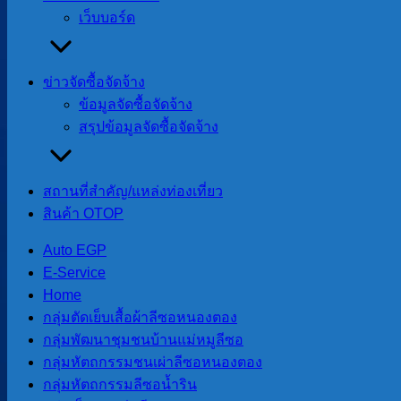
เว็บบอร์ด
ประชาสัมพันธ์
ข่าวจัดซื้อจัดจ้าง
ประชาสัมพันธ์
ข้อมูลจัดซื้อจัดจ้าง
สรุปข้อมูลจัดซื้อจัดจ้าง
ข่าวประชาสัมพันธ์
,
อบต.สบป่อง
ประชาสัมพันธ์
สถานที่สําคัญ/แหล่งท่องเที่ยว
สินค้า OTOP
จดหมายข่าว
Auto EGP
E-Service
Home
จำนวนผู้อ่าน :
48
กลุ่มตัดเย็บเสื้อผ้าลีซอหนองตอง
กลุ่มพัฒนาชุมชนบ้านแม่หมูลีซอ
กลุ่มหัตถกรรมชนเผ่าลีซอหนองตอง
นายโอฬาร ปาริฉัตรพงศ์
กลุ่มหัตถกรรมลีซอน้ำริน
นายกองค์การบริหารส่วนตำบลสบป่อง