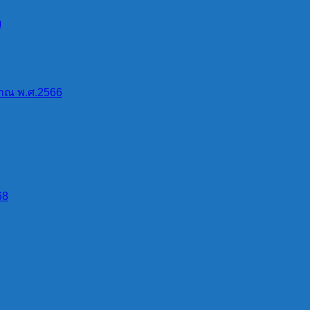
บ
าณ พ.ศ.2566
68