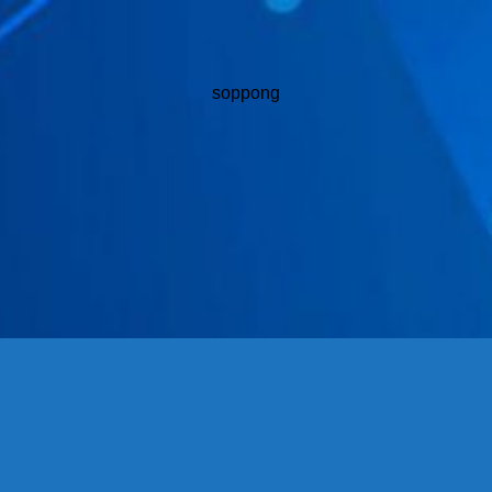
soppong