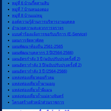
หมู่ที่ 6 บ้านกึ้ดสามสิบ
หมู่ที่ 7 บ้านหนองตอง
หมู่ที่ 8 บ้านแม่หมู
รายงานต่างๆ
องค์ความรู้ด้านการบริหารงานบุคคล
อำนวยความสะดวกการจราจร
รายงานทางการเงิน
แบบคำร้องแจ้งการขอรับบริการ (E-Service)
รายงานการประชุมสภา
แผนการจัดหาพัสดุ
งบประมาณรายจ่ายประจำปี
แผนพัฒนาท้องถิ่น 2561-2565
รายงานผลการดำเนินการโครงการ
แผนพัฒนาบุคลากร 3 ปี(2564-2566)
ต่างๆ ปีงบประมาณ 2568
แผนอัตรกำลัง 3 ปี (ฉบับปรับปรุงครั้งที่ 2)
รายงานผลการป้องกันการทุจริต
แผนอัตรากำลัง 3 ปี(ฉบับปรับปรุงครั้งที่ 2)
แผนอัตรากําลัง 3 ปี (2564-2566)
แหล่งท่องเที่ยวดอยกิ่วลม
การจัดซื้อจัดจ้าง
แหล่งท่องเทียวถ้ำผามอญ
แหล่งท่องเที่ยวถ้ำผีแมน
แผนการจัดซื้อจัดจ้าง
แหล่งท่องเที่ยวถ้ำแม่ลางจันทร์
ประกาศราคากลาง
โครงสร้างหัวหน้าส่วนราชการ
ร่างเอกสารประกวดราคา (e-Bidding)