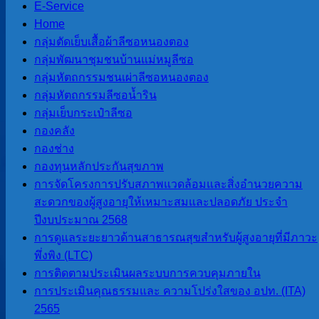
E-Service
เคลื่อนที่ ประจำที่
Home
กลุ่มตัดเย็บเสื้อผ้าลีซอหนองตอง
2566
กลุ่มพัฒนาชุมชนบ้านแม่หมูลีซอ
กลุ่มหัตถกรรมชนเผ่าลีซอหนองตอง
ข่าวประชาสัมพันธ์
กลุ่มหัตถกรรมลีซอน้ำริน
IMG_20230105_0001_NEW
ดาวน์โหลด
กลุ่มเย็บกระเป๋าลีซอ
จำนวนผู้อ่าน :
265
กองคลัง
กองช่าง
กองทุนหลักประกันสุขภาพ
นายโอฬาร ปาริฉัตรพงศ์
การจัดโครงการปรับสภาพแวดล้อมและสิ่งอำนวยความ
นายกองค์การบริหารส่วนตำบลสบป่อง
สะดวกของผู้สูงอายุให้เหมาะสมและปลอดภัย ประจำ
โทร 080-034-6787
ปีงบประมาณ 2568
การดูแลระยะยาวด้านสาธารณสุขสำหรับผู้สูงอายุที่มีภาวะ
พึ่งพิง (LTC)
เมนูหลัก
การติดตามประเมินผลระบบการควบคุมภายใน
การประเมินคุณธรรมและ ความโปร่งใสของ อปท. (ITA)
2565
หน้าแรก