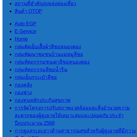
สถานที่สําคัญ/แหล่งท่องเที่ยว
ข่าวประชาสัมพันธ์
สินค้า OTOP
Auto EGP
Screenshot
E-Service
Home
กลุ่มตัดเย็บเสื้อผ้าลีซอหนองตอง
Screenshot
กลุ่มพัฒนาชุมชนบ้านแม่หมูลีซอ
กลุ่มหัตถกรรมชนเผ่าลีซอหนองตอง
กลุ่มหัตถกรรมลีซอน้ำริน
Screenshot
กลุ่มเย็บกระเป๋าลีซอ
กองคลัง
Screenshot
กองช่าง
กองทุนหลักประกันสุขภาพ
การจัดโครงการปรับสภาพแวดล้อมและสิ่งอำนวยความ
จำนวนผู้อ่าน :
95
สะดวกของผู้สูงอายุให้เหมาะสมและปลอดภัย ประจำ
ปีงบประมาณ 2568
การดูแลระยะยาวด้านสาธารณสุขสำหรับผู้สูงอายุที่มีภาวะ