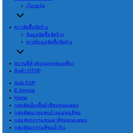
เว็บบอร์ด
นำผู้ป่วยส่งโรงพยาบาลปางมะผ้า
ข่าวจัดซื้อจัดจ้าง
นำผู้ป่วยส่งโรงพยาบาลปางมะผ้า
ข้อมูลจัดซื้อจัดจ้าง
สรุปข้อมูลจัดซื้อจัดจ้าง
ข่าวสารและกิจกรรม
,
อบต.สบป่อง
วันที่ 22 กันยายน 2566
สถานที่สําคัญ/แหล่งท่องเที่ยว
ตามคำร้องขอผู้นำชุมชนบ้านแม่หมูซอ หมู่ 8 ตำบลสบป่อง อำเ
สินค้า OTOP
สุริยัน ปัญญา นายกองค์การบริหารส่วนตำบลสบป่อง จึงมอบหมา
Auto EGP
ส่งโรงพยาบาลปางมะผ้า ด้วยรถ EMS ขององค์การบริหารส่วนต
E-Service
Home
กลุ่มตัดเย็บเสื้อผ้าลีซอหนองตอง
กลุ่มพัฒนาชุมชนบ้านแม่หมูลีซอ
กลุ่มหัตถกรรมชนเผ่าลีซอหนองตอง
จำนวนผู้อ่าน :
278
กลุ่มหัตถกรรมลีซอน้ำริน