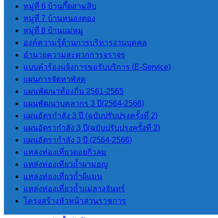
หมู่ที่ 6 บ้านกึ้ดสามสิบ
บัญญัติ
หมู่ที่ 7 บ้านหนองตอง
หมู่ที่ 8 บ้านแม่หมู
ระเบียบข้อกฏหมายที่เกี่ยวข้อง
องค์ความรู้ด้านการบริหารงานบุคคล
อำนวยความสะดวกการจราจร
แบบคำร้องแจ้งการขอรับบริการ (E-Service)
รายงานต่างๆ
แผนการจัดหาพัสดุ
แผนพัฒนาท้องถิ่น 2561-2565
รายงานทางการเงิน
แผนพัฒนาบุคลากร 3 ปี(2564-2566)
รายงานการประชุมสภา
แผนอัตรกำลัง 3 ปี (ฉบับปรับปรุงครั้งที่ 2)
งบประมาณรายจ่ายประจำปี
แผนอัตรากำลัง 3 ปี(ฉบับปรับปรุงครั้งที่ 2)
รายงานผลการดำเนินการโครงการ
แผนอัตรากําลัง 3 ปี (2564-2566)
ต่างๆ ปีงบประมาณ 2568
แหล่งท่องเที่ยวดอยกิ่วลม
รายงานผลการป้องกันการทุจริต
แหล่งท่องเทียวถ้ำผามอญ
แหล่งท่องเที่ยวถ้ำผีแมน
แหล่งท่องเที่ยวถ้ำแม่ลางจันทร์
การจัดซื้อจัดจ้าง
โครงสร้างหัวหน้าส่วนราชการ