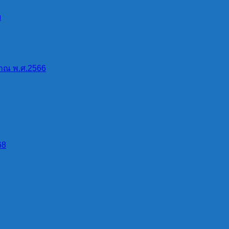
บ
าณ พ.ศ.2566
68