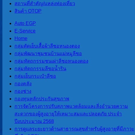
สถานที่สําคัญ/แหล่งท่องเที่ยว
สะดวกของผู้สูง
สินค้า OTOP
อายุให้เหมาะสม
Auto EGP
E-Service
และปลอดภัย
Home
ประจำ
กลุ่มตัดเย็บเสื้อผ้าลีซอหนองตอง
กลุ่มพัฒนาชุมชนบ้านแม่หมูลีซอ
ปีงบประมาณ
กลุ่มหัตถกรรมชนเผ่าลีซอหนองตอง
2568
กลุ่มหัตถกรรมลีซอน้ำริน
กลุ่มเย็บกระเป๋าลีซอ
กองคลัง
ข่าวสารและกิจกรรม
,
กองช่าง
อบต.สบป่อง
กองทุนหลักประกันสุขภาพ
เมื่อวันที่ 13 พฤษภาคม
การจัดโครงการปรับสภาพแวดล้อมและสิ่งอำนวยความ
2568 สำนักงานพัฒนา
สะดวกของผู้สูงอายุให้เหมาะสมและปลอดภัย ประจำ
สังคมและความมั่งคงของ
ปีงบประมาณ 2568
มนุษย์จังหวัดแม่ฮ่องสอน
การดูแลระยะยาวด้านสาธารณสุขสำหรับผู้สูงอายุที่มีภาวะ