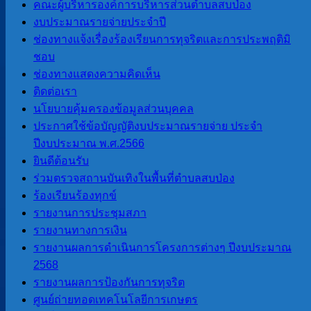
คณะผู้บริหารองค์การบริหารส่วนตำบลสบป่อง
จำนวนผู้อ่าน :
235
งบประมาณรายจ่ายประจำปี
ช่องทางแจ้งเรื่องร้องเรียนการทุจริตและการประพฤติมิ
ชอบ
นายโอฬาร ปาริฉัตรพงศ์
ช่องทางแสดงความคิดเห็น
นายกองค์การบริหารส่วนตำบลสบป่อง
ติดต่อเรา
โทร 080-034-6787
นโยบายคุ้มครองข้อมูลส่วนบุคคล
ประกาศใช้ข้อบัญญัติงบประมาณรายจ่าย ประจำ
ปีงบประมาณ พ.ศ.2566
เมนูหลัก
ยินดีต้อนรับ
ร่วมตรวจสถานบันเทิงในพื้นที่ตำบลสบป่อง
หน้าแรก
ร้องเรียนร้องทุกข์
ข้อมูลทั่วไป
รายงานการประชุมสภา
ประวัติองค์การบริหารส่วนตำบลสบ
รายงานทางการเงิน
ป่อง
รายงานผลการดำเนินการโครงการต่างๆ ปีงบประมาณ
วิสัยทัศน์การพัฒนา
2568
อำนาจหน้าที่
รายงานผลการป้องกันการทุจริต
ติดต่อเรา
ศูนย์ถ่ายทอดเทคโนโลยีการเกษตร