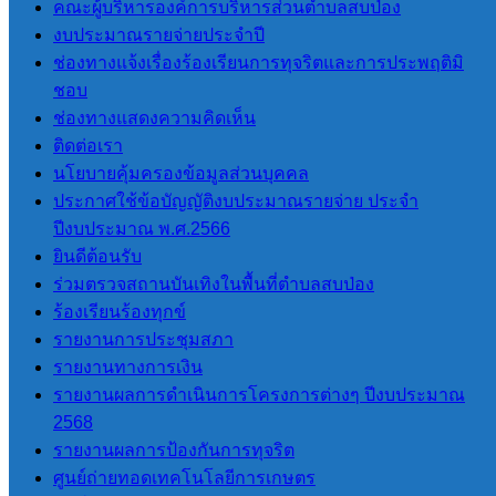
ข้อมูลทั่วไป
คณะผู้บริหารองค์การบริหารส่วนตำบลสบป่อง
ประวัติองค์การบริหารส่วนตำบลสบ
งบประมาณรายจ่ายประจำปี
ป่อง
ช่องทางแจ้งเรื่องร้องเรียนการทุจริตและการประพฤติมิ
วิสัยทัศน์การพัฒนา
ชอบ
อำนาจหน้าที่
ช่องทางแสดงความคิดเห็น
ติดต่อเรา
ติดต่อเรา
นโยบายคุ้มครองข้อมูลส่วนบุคคล
หน่วยตรวจสอบภายใน
ประกาศใช้ข้อบัญญัติงบประมาณรายจ่าย ประจำ
ปีงบประมาณ พ.ศ.2566
ยินดีต้อนรับ
การโอนงบประมาณรายจ่าย
ร่วมตรวจสถานบันเทิงในพื้นที่ตำบลสบป่อง
การติดตามประเมินผลระบบการ
ร้องเรียนร้องทุกข์
ควบคุมภายใน
รายงานการประชุมสภา
รายงานทางการเงิน
ITA
รายงานผลการดำเนินการโครงการต่างๆ ปีงบประมาณ
2568
การประเมินคุณธรรมและ ความ
รายงานผลการป้องกันการทุจริต
โปร่งใสของ อปท. (ITA) 2565
ศูนย์ถ่ายทอดเทคโนโลยีการเกษตร