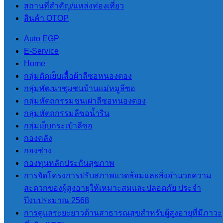
ปางมะผ้า
สถานที่สําคัญ/แหล่งท่องเที่ยว
สินค้า OTOP
ข่าวสารและกิจกรรม
,
Auto EGP
อบต.สบป่อง
E-Service
Home
วันที่ 25 เมษายน 2568 เวลา
กลุ่มตัดเย็บเสื้อผ้าลีซอหนองตอง
15.00 น นำโดย นายสุริยัน
กลุ่มพัฒนาชุมชนบ้านแม่หมูลีซอ
ปัญญา นายกองค์การ
กลุ่มหัตถกรรมชนเผ่าลีซอหนองตอง
บริหารส่วนตำบลสบป่อง
กลุ่มหัตถกรรมลีซอน้ำริน
พร้อมด้วยบุคลากรองค์การ
กลุ่มเย็บกระเป๋าลีซอ
บริหารส่วนตำบลสบป่อง
กองคลัง
ร่วมกิจกรรมรดน้ำดำหัว ขอ
กองช่าง
ขมา และรับพร จากนายวีร
กองทุนหลักประกันสุขภาพ
พงศ์ รัตนศรี นายอำเภอปาง
การจัดโครงการปรับสภาพแวดล้อมและสิ่งอำนวยความ
มะผ้า ณ หอประชุมอำเภอ
สะดวกของผู้สูงอายุให้เหมาะสมและปลอดภัย ประจำ
ปางมะผ้า จังหวัด
ปีงบประมาณ 2568
แม่ฮ่องสอน
การดูแลระยะยาวด้านสาธารณสุขสำหรับผู้สูงอายุที่มีภาวะ