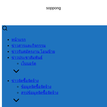
soppong
Skip
to
Search
Search
หน้าแรก
content
for:
ข่าวสารและกิจกรรม
ข่าวรับสมัครงาน โอน/ย้าย
ข่าวประชาสัมพันธ์
เว็บบอร์ด
กิจกรรมรดน้ำดำหัว ขอขมา และรับพร นายอำเภอปางมะผ้า
ข่าวจัดซื้อจัดจ้าง
กิจกรรมรดน้ำ
ข้อมูลจัดซื้อจัดจ้าง
ดำหัว ขอขมา และ
สรุปข้อมูลจัดซื้อจัดจ้าง
รับพร นายอำเภอ