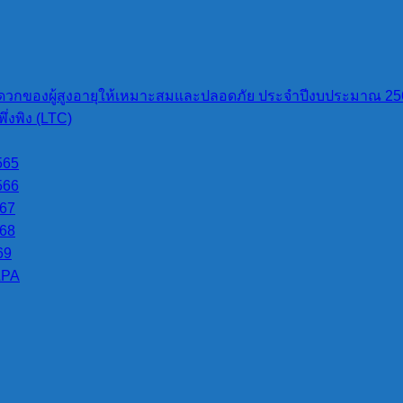
 ประกาศผลผู้ชนะการจัดซื้อจัดจ้างหรือผู้ได
วกของผู้สูงอายุให้เหมาะสมและปลอดภัย ประจำปีงบประมาณ 25
่งพิง (LTC)
ังสือ ประจำไตรมาสที่ 3 (เดือนเมษายน พ.
565
566
567
568
[…]
69
LPA
นตรายในพื้นที่จังหวัดแม่ฮ่องสอน ประจำป