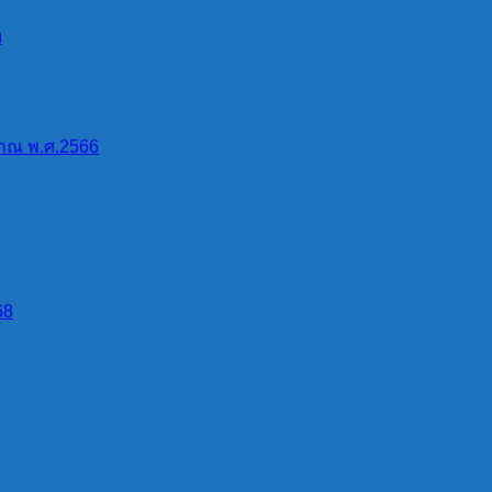
 […]
บ
าณ พ.ศ.2566
68
มเสี่ยงแบบมืออาชีพ รู้ทันกลลวง ของอาชญาก