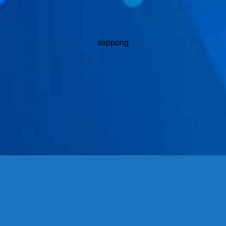
soppong