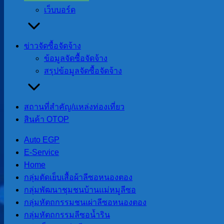
เว็บบอร์ด
ข่าวประชาสัมพันธ์
ข่าวจัดซื้อจัดจ้าง
ข่าวประชาสัมพันธ์
ข้อมูลจัดซื้อจัดจ้าง
สรุปข้อมูลจัดซื้อจัดจ้าง
28 กรกฎาคม วันเฉลิมพระชนมพรรษา พระบา
สถานที่สําคัญ/แหล่งท่องเที่ยว
สินค้า OTOP
28 กรกฎาคม 2026
31 กรกฎาคม 2026
Auto EGP
E-Service
ขอพระองค์ทรงพระเจริญ ด้วยเกล้าด้วยกระหม่อม ขอเดชะ ข้าพร
Home
กลุ่มตัดเย็บเสื้อผ้าลีซอหนองตอง
กลุ่มพัฒนาชุมชนบ้านแม่หมูลีซอ
การขอใบอนุญาตประกอบกิจการที่เป็นอันต
กลุ่มหัตถกรรมชนเผ่าลีซอหนองตอง
กลุ่มหัตถกรรมลีซอน้ำริน