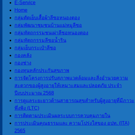
E-Service
วันศุกร์ที่ 4 เดือน
Home
สิงหาคม พ.ศ.
กลุ่มตัดเย็บเสื้อผ้าลีซอหนองตอง
กลุ่มพัฒนาชุมชนบ้านแม่หมูลีซอ
2560 เวลา 13.00
กลุ่มหัตถกรรมชนเผ่าลีซอหนองตอง
น. อบต.สบป่อง
กลุ่มหัตถกรรมลีซอน้ำริน
กลุ่มเย็บกระเป๋าลีซอ
ร่วมกับคณะครู
กองคลัง
และนักเรียน
กองช่าง
กองทุนหลักประกันสุขภาพ
โรงเรียนราช
การจัดโครงการปรับสภาพแวดล้อมและสิ่งอำนวยความ
ประชานุเคราะห์
สะดวกของผู้สูงอายุให้เหมาะสมและปลอดภัย ประจำ
ปีงบประมาณ 2568
34 ดำเนินการ
การดูแลระยะยาวด้านสาธารณสุขสำหรับผู้สูงอายุที่มีภาวะ
เพาะกล้าดอกดาว
พึ่งพิง (LTC)
การติดตามประเมินผลระบบการควบคุมภายใน
เรืองในช่วงพระ
การประเมินคุณธรรมและ ความโปร่งใสของ อปท. (ITA)
2565
ราชพิธีถวายพระ