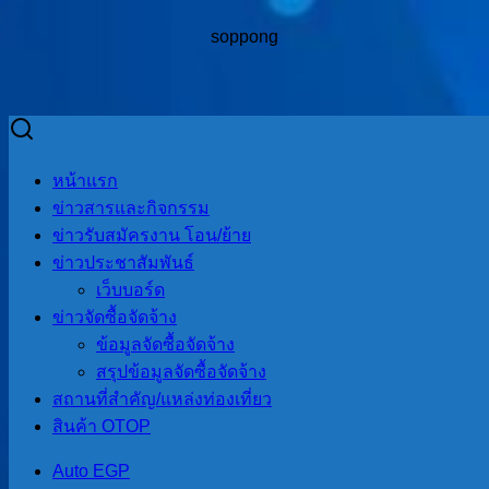
soppong
Skip
to
Search
Search
หน้าแรก
content
for:
ข่าวสารและกิจกรรม
ข่าวรับสมัครงาน โอน/ย้าย
ข่าวประชาสัมพันธ์
เว็บบอร์ด
วันศุกร์ที่ 4 เดือนสิงหาคม พ.ศ. 2560 เวลา 13.00 น. อบต.สบป่อง
ข่าวจัดซื้อจัดจ้าง
ร่วมกับคณะครูและนักเรียนโรงเรียนราชประชานุเคราะห์ 34
ข้อมูลจัดซื้อจัดจ้าง
ดำเนินการเพาะกล้าดอกดาวเรืองในช่วงพระราชพิธีถวายพระ
สรุปข้อมูลจัดซื้อจัดจ้าง
เพลิงพระบรมศพพระบาทสมเด็จพระปรมินทรมหาภูมิพลอดุลย
สถานที่สําคัญ/แหล่งท่องเที่ยว
เดชฯ ณ บริเวณหน้าถ้ำผีแมน ต.สบป่อง อ.ปางมะผ้า
สินค้า OTOP
จ.แม่ฮ่องสอน
Auto EGP