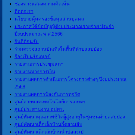
ช่องทางแสดงความคิดเห็น
จำนวนผู้อ่าน :
310
ติดต่อเรา
นโยบายคุ้มครองข้อมูลส่วนบุคคล
ประกาศใช้ข้อบัญญัติงบประมาณรายจ่าย ประจำ
นายโอฬาร ปาริฉัตรพงศ์
ปีงบประมาณ พ.ศ.2566
นายกองค์การบริหารส่วนตำบลสบป่อง
ยินดีต้อนรับ
โทร 080-034-6787
ร่วมตรวจสถานบันเทิงในพื้นที่ตำบลสบป่อง
ร้องเรียนร้องทุกข์
รายงานการประชุมสภา
เมนูหลัก
รายงานทางการเงิน
รายงานผลการดำเนินการโครงการต่างๆ ปีงบประมาณ
2568
หน้าแรก
รายงานผลการป้องกันการทุจริต
ข้อมูลทั่วไป
ศูนย์ถ่ายทอดเทคโนโลยีการเกษตร
ประวัติองค์การบริหารส่วนตำบลสบ
ศูนย์ประสานงาน อปพร.
ป่อง
ศูนย์พัฒนาคุณภาพชีวิตผู้สูงอายุในชุมชนตำบลสบป่อง
วิสัยทัศน์การพัฒนา
ศูนย์พัฒนาเด็กเล็กบ้านกึ้ดสามสิบ
อำนาจหน้าที่
ศูนย์พัฒนาเด็กเล็กบ้านน้ำบ่อสะเป่
ติดต่อเรา