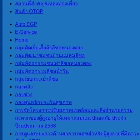
สถานที่สําคัญ/แหล่งท่องเที่ยว
ข่าวสารและกิจกรรม
สินค้า OTOP
นายสุริยัน ปัญญา นายก
Auto EGP
องค์การบริหารส่วนตำบล
E-Service
สบป่อง พร้อมด้วยนายเสรี
Home
แพร่ทอง รองปลัด รักษา
กลุ่มตัดเย็บเสื้อผ้าลีซอหนองตอง
ราชการแทน
กลุ่มพัฒนาชุมชนบ้านแม่หมูลีซอ
ปลัดองค์การบริหารส่วน
กลุ่มหัตถกรรมชนเผ่าลีซอหนองตอง
ตำบลสบป่อง ร่วมจัดระเบียบ
กลุ่มหัตถกรรมลีซอน้ำริน
ความเรียบร้อยการขายของ
กลุ่มเย็บกระเป๋าลีซอ
ตลาดนัดวันอังคาร ร่วมกับ
กองคลัง
ปลัดอำเภอปางมะผ้า
กองช่าง
สาธารณสุขอำเภอปางมะ
กองทุนหลักประกันสุขภาพ
ผ้า สถานีตำรวจภูธรอำเภอ
การจัดโครงการปรับสภาพแวดล้อมและสิ่งอำนวยความ
ปางมะผ้า กรมทางหลวง
สะดวกของผู้สูงอายุให้เหมาะสมและปลอดภัย ประจำ
ชนบทอำเภอปางมะผ้า
ปีงบประมาณ 2568
ณ ตลาดสบป่อง
การดูแลระยะยาวด้านสาธารณสุขสำหรับผู้สูงอายุที่มีภาวะ