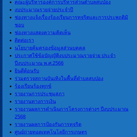
ข้อมูลทั่วไป
คณะผู้บริหารองค์การบริหารส่วนตำบลสบป่อง
ประวัติองค์การบริหารส่วนตำบลสบ
งบประมาณรายจ่ายประจำปี
ป่อง
ช่องทางแจ้งเรื่องร้องเรียนการทุจริตและการประพฤติมิ
วิสัยทัศน์การพัฒนา
ชอบ
อำนาจหน้าที่
ช่องทางแสดงความคิดเห็น
ติดต่อเรา
ติดต่อเรา
นโยบายคุ้มครองข้อมูลส่วนบุคคล
หน่วยตรวจสอบภายใน
ประกาศใช้ข้อบัญญัติงบประมาณรายจ่าย ประจำ
ปีงบประมาณ พ.ศ.2566
ยินดีต้อนรับ
การโอนงบประมาณรายจ่าย
ร่วมตรวจสถานบันเทิงในพื้นที่ตำบลสบป่อง
การติดตามประเมินผลระบบการ
ร้องเรียนร้องทุกข์
ควบคุมภายใน
รายงานการประชุมสภา
รายงานทางการเงิน
ITA
รายงานผลการดำเนินการโครงการต่างๆ ปีงบประมาณ
2568
การประเมินคุณธรรมและ ความ
รายงานผลการป้องกันการทุจริต
โปร่งใสของ อปท. (ITA) 2565
ศูนย์ถ่ายทอดเทคโนโลยีการเกษตร