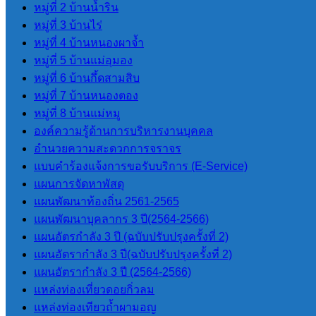
หมู่ที่ 2 บ้านน้ำริน
หมู่ที่ 3 บ้านไร่
กฏหมายและพระราช
หมู่ที่ 4 บ้านหนองผาจ้ำ
บัญญัติ
หมู่ที่ 5 บ้านแม่อุมอง
หมู่ที่ 6 บ้านกึ้ดสามสิบ
ระเบียบข้อกฏหมายที่เกี่ยวข้อง
หมู่ที่ 7 บ้านหนองตอง
หมู่ที่ 8 บ้านแม่หมู
องค์ความรู้ด้านการบริหารงานบุคคล
รายงานต่างๆ
อำนวยความสะดวกการจราจร
แบบคำร้องแจ้งการขอรับบริการ (E-Service)
แผนการจัดหาพัสดุ
รายงานทางการเงิน
แผนพัฒนาท้องถิ่น 2561-2565
รายงานการประชุมสภา
แผนพัฒนาบุคลากร 3 ปี(2564-2566)
งบประมาณรายจ่ายประจำปี
แผนอัตรกำลัง 3 ปี (ฉบับปรับปรุงครั้งที่ 2)
รายงานผลการดำเนินการโครงการ
แผนอัตรากำลัง 3 ปี(ฉบับปรับปรุงครั้งที่ 2)
ต่างๆ ปีงบประมาณ 2568
แผนอัตรากําลัง 3 ปี (2564-2566)
รายงานผลการป้องกันการทุจริต
แหล่งท่องเที่ยวดอยกิ่วลม
แหล่งท่องเทียวถ้ำผามอญ