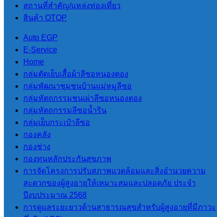
สถานที่สําคัญ/แหล่งท่องเที่ยว
อบต.สบป่อง
สินค้า OTOP
วันที่ 13 ตุลาคม 2565 เวลา
Auto EGP
18.00 น.
E-Service
คณะผู้บริหารพร้อมด้วย
Home
พนักงานองค์การบริหาร
กลุ่มตัดเย็บเสื้อผ้าลีซอหนองตอง
ส่วนตำบลสบป่อง
กลุ่มพัฒนาชุมชนบ้านแม่หมูลีซอ
กลุ่มหัตถกรรมชนเผ่าลีซอหนองตอง
ร่วมพิธีถวายพวงมาลา ณ
กลุ่มหัตถกรรมลีซอน้ำริน
ห้องประชุมที่อำเภอปางมะ
กลุ่มเย็บกระเป๋าลีซอ
ผ้า
กองคลัง
กองช่าง
กองทุนหลักประกันสุขภาพ
การจัดโครงการปรับสภาพแวดล้อมและสิ่งอำนวยความ
สะดวกของผู้สูงอายุให้เหมาะสมและปลอดภัย ประจำ
ปีงบประมาณ 2568
การดูแลระยะยาวด้านสาธารณสุขสำหรับผู้สูงอายุที่มีภาวะ