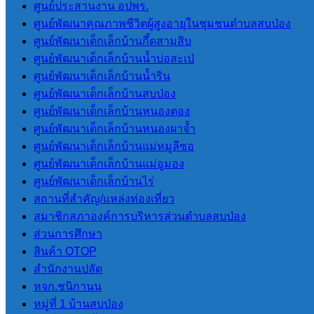
การประเมินคุณธรรมและความ
ศูนย์ประสานงาน อปพร.
โปร่งใสของ อปท. (ITA) 2569
ศูนย์พัฒนาคุณภาพชีวิตผู้สูงอายุในชุมชนตำบลสบป่อง
ศูนย์พัฒนาเด็กเล็กบ้านกึ้ดสามสิบ
ศูนย์พัฒนาเด็กเล็กบ้านน้ำบ่อสะเป่
LPA
ศูนย์พัฒนาเด็กเล็กบ้านน้ำริน
ศูนย์พัฒนาเด็กเล็กบ้านสบป่อง
การประเมินประสิทธิภาพขององค์กร
ศูนย์พัฒนาเด็กเล็กบ้านหนองตอง
ปกครองส่วนท้องถิ่น LPA
ศูนย์พัฒนาเด็กเล็กบ้านหนองผาจ้ำ
ศูนย์พัฒนาเด็กเล็กบ้านแม่หมูลีซอ
ศูนย์พัฒนาเด็กเล็กบ้านแม่อูมอง
แผนพัฒนา
ศูนย์พัฒนาเด็กเล็กบ้านไร่
สถานที่สําคัญ/แหล่งท่องเที่ยว
แผนยุทธศาสตร์การพัฒนา
สมาชิกสภาองค์การบริหารส่วนตําบลสบป่อง
แผนพัฒนาบุคลากร 3 ปี(2564-2566)
ส่วนการศึกษา
แผนอัตรากําลัง 3 ปี (2564-2566)
สินค้า OTOP
ข้อบัญญัติงบประมาณรายจ่ายประจำปี
สํานักงานปลัด
แผนการดําเนินการ
หจก.ชนิกานน
แผนการจัดหาพัสดุ
หมู่ที่ 1 บ้านสบป่อง