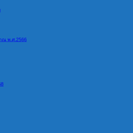
บ
าณ พ.ศ.2566
68