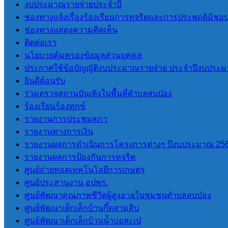
งบประมาณรายจ่ายประจำปี
ช่องทางแจ้งเรื่องร้องเรียนการทุจริตและการประพฤติมิชอ
นายโอฬาร ปาริฉัตรพงศ์
ช่องทางแสดงความคิดเห็น
นายกองค์การบริหารส่วนตำบลสบป่อง
ติดต่อเรา
โทร 080-034-6787
นโยบายคุ้มครองข้อมูลส่วนบุคคล
ประกาศใช้ข้อบัญญัติงบประมาณรายจ่าย ประจำปีงบประม
ยินดีต้อนรับ
เมนูหลัก
ร่วมตรวจสถานบันเทิงในพื้นที่ตำบลสบป่อง
ร้องเรียนร้องทุกข์
หน้าแรก
รายงานการประชุมสภา
ข้อมูลทั่วไป
รายงานทางการเงิน
ประวัติองค์การบริหารส่วนตำบลสบ
รายงานผลการดำเนินการโครงการต่างๆ ปีงบประมาณ 25
ป่อง
รายงานผลการป้องกันการทุจริต
วิสัยทัศน์การพัฒนา
ศูนย์ถ่ายทอดเทคโนโลยีการเกษตร
อำนาจหน้าที่
ศูนย์ประสานงาน อปพร.
ติดต่อเรา
ศูนย์พัฒนาคุณภาพชีวิตผู้สูงอายุในชุมชนตำบลสบป่อง
ศูนย์พัฒนาเด็กเล็กบ้านกึ้ดสามสิบ
หน่วยตรวจสอบภายใน
ศูนย์พัฒนาเด็กเล็กบ้านน้ำบ่อสะเป่